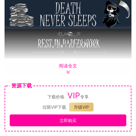
死神永不眠
阅读全文
反正死神又不会死，那就用你学来的本事和赚来的东西，去战
胜 Death Incorporated 各部门的主管和他们的手下吧……一遍
又一遍。每一轮结束后都有表现评估报告，帮你不断解锁有趣
资源下载
的物品、升级技能，让你变得越来越强大。
VIP
下载价格
专享
仅限VIP下载
升级VIP
立即购买