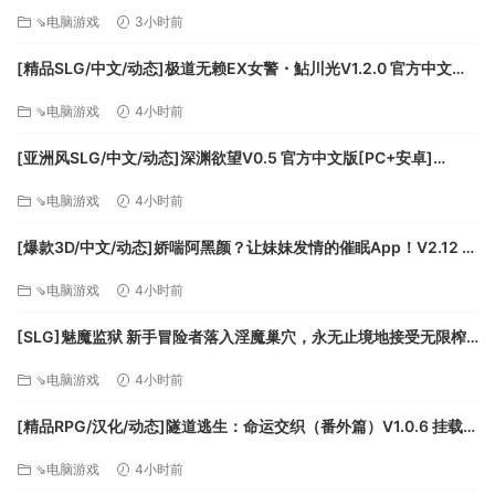
作][FM/1.4G/百度
⇘电脑游戏
3小时前
[精品SLG/中文/动态]极道无赖EX女警・鮎川光V1.2.0 官方中文版
+存档[更新安卓][PC+安卓][FM/3.4G/百度]
⇘电脑游戏
4小时前
[亚洲风SLG/中文/动态]深渊欲望V0.5 官方中文版[PC+安卓]
[FM/5.8G/百度]
⇘电脑游戏
4小时前
[爆款3D/中文/动态]娇喘阿黑颜？让妹妹发情的催眠App！V2.12 官
方中文版+DLC+存档[FM/1.7G/百度]
⇘电脑游戏
4小时前
[SLG]魅魔监狱 新手冒险者落入淫魔巢穴，永无止境地接受无限榨
精的故事 生肉版+动画版[新作][FM/2.9G/百度]
⇘电脑游戏
4小时前
[精品RPG/汉化/动态]隧道逃生：命运交织（番外篇）V1.0.6 挂载AI
汉化正式版+DLC+存档[更新][FM/3.8G/百度]
⇘电脑游戏
4小时前