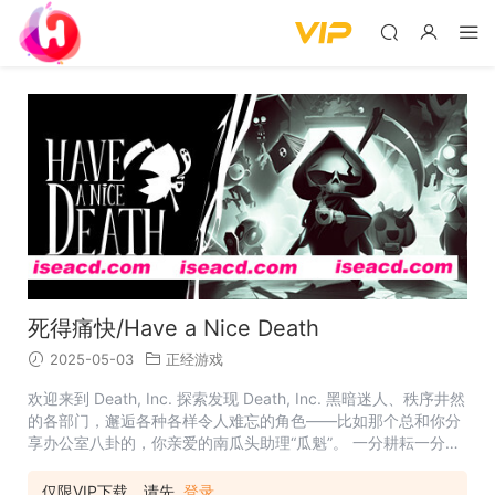
死得痛快/Have a Nice Death
2025-05-03
正经游戏
欢迎来到 Death, Inc. 探索发现 Death, Inc. 黑暗迷人、秩序井然
的各部门，邂逅各种各样令人难忘的角色——比如那个总和你分
享办公室八卦的，你亲爱的南瓜头助理“瓜魁”。 一分耕耘一分收
获 在快节奏的砍杀战斗中磨砺你的技艺（以及镰刀），利用超过
30 种可升级的武器和咒语，创造出毁灭性的组合。 死神永不眠
仅限VIP下载，请先
登录