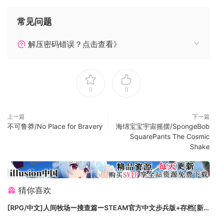
常见问题
解压密码错误？点击查看》
当生活给你诅咒
在 Death Incorporated 的企业文化中，为自己争取更多权力是
一项有争议的举措。举个例子：如果你给自己的诅咒升级，劳
动监察员可能会赋予你手下更大的力量；或者更糟，他们甚至
0
0
可能会提高加啡之类对工作效率至关重要的物品的价格。
上一篇
下一篇
不可鲁莽/No Place for Bravery
海绵宝宝宇宙摇摆/SpongeBob
SquarePants The Cosmic
Shake
猜你喜欢
[RPG/中文]人间牧场ー搜查篇ーSTEAM官方中文步兵版+存档[新