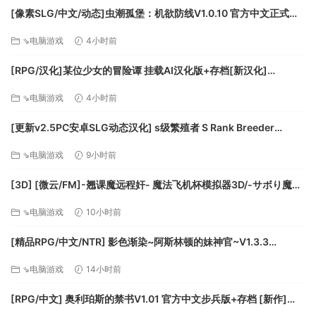
[像素SLG/中文/动态]虫潮孤堡：机欲防线V1.0.10 官方中文正式步
兵版+存档[更新][FM/3.4G/百度]
⇘电脑游戏
4小时前
[RPG/汉化]某位少女的冒险谭 挂载AI汉化版+存档[新汉化]
[FM/2.1G/百度]
⇘电脑游戏
4小时前
[更新v2.5PC安卓SLG动态汉化] s级繁殖者 S Rank Breeder
[2.50G]
⇘电脑游戏
9小时前
[3D] [微云/FM]-翘课魔远程奸- 魔法飞机杯模拟器3D/-サボり魔遠
隔姦- 魔法のオナホシミュレーター3D/官中+动态 pc [1.12G]
⇘电脑游戏
10小时前
[精品RPG/中文/NTR] 影色渐染~阿斯林顿的妹神官~V1.3.3
STEAM官方中文步兵版+存档+DLC+joi黑条补丁 [更新] [PC+安卓]
⇘电脑游戏
14小时前
[FM/7.5G/百度]
[RPG/中文] 奥利珀斯的禁书V1.01 官方中文步兵版+存档 [新作]
[FM/1.3G/百度]