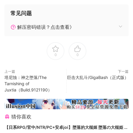
常见问题
解压密码错误？点击查看》
扮演警官Des，通过缝纫、鞭笞、清洗和爆炸等手段，在时尚之
0
0
都特德波利斯闯荡。好好利用那些能“改变服饰”的武器，比如缝
纫机、2DYE4卡宾枪、正义腰带和W.A.R.drobe发射器来解决
上一篇
下一篇
掉潮流罪犯们！使用特别定制武器来修补潮流漏洞：拿出正义
塔尼蚀：神之堕落/The
巨击大乱斗/GigaBash（正式版）
腰带，将不好好穿裤子的人就地正法；让袜子地精解决那些穿
Tarnishing of
袜子配凉鞋的家伙。面对不同的敌人，要灵活切换武器和策
Juxtia（Build.9121190）
略，想尽办法让特德波利斯再次成为潮流的避风港吧！
身为潮流特警队的一员，你的职责是解决潮流罪犯、收集赃
物，以及穿街走巷畅饮鸡尾酒！活出风采吧！教化潮流罪犯
猜你喜欢
们，让他们走上假释晚会的T台；搜查城市的犄角旮旯，收集秘
【日系RPG/官中/NTR/PC+安卓joi】堕落的大槌姬 堕落の大槌姫 官
密套装；接触时尚的上流人士，探索这个奇妙故事背后的真相