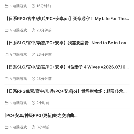
方中文版【516M】
——这一大堆潮流罪犯都是从哪儿冒出来的！？
⇘电脑游戏
16分钟前
【日系RPG/官中/步兵/PC+安卓joi】死命必守！ My Life For Thee!
命に代えてもお守りします！ 官方中文步兵版【1.68G/CV】
⇘电脑游戏
20分钟前
【日系SLG/官中/动态/PC+安卓】我需要恋爱 I Need to Be in Love
v1.6.4 EA 官方中文版【5.95G】
⇘电脑游戏
23分钟前
【日系SLG/官中/后宫/PC+安卓】4位妻子 4 Wives v2026.07.16
官方中文版【1.72G】
⇘电脑游戏
23分钟前
【日系RPG像素/官中/步兵/PC+安卓joi】世界树牧场：精灵传承
World Tree Ranch: Elven Legacy ハラマセノーカ～エルフハーレ
⇘电脑游戏
2小时前
ムと世界樹の牧場～ 官方中文步兵版【1.26G】
[PC+安卓/神级RPG/更新]蛇之交响曲
Symphony_of_the_Serpent-.72073 AI汉化版[9.3G]
⇘电脑游戏
3小时前