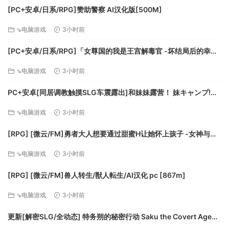
[PC+安卓/日系/RPG]赞助警察 AI汉化版[500M]
⇘电脑游戏
3小时前
[PC+安卓/日系/RPG]「女尊国的我是王宫解毒官 -坏结局后的幸福
世界- 解毒大作战」 AI汉化版[1.4G]
⇘电脑游戏
3小时前
PC+安卓[同居调教触摸SLG车震露出]和妹妹露营！ 妹キャンプ!
v1.1内嵌AI汉化+作弊码[1G]百度/迅雷/UC/夸克
⇘电脑游戏
3小时前
[RPG] [微云/FM]勇者大人想要通过甜蜜H让她怀上孩子 -女神与淫
魔的二重奏-/AI汉化 pc [417m]
⇘电脑游戏
3小时前
[RPG] [微云/FM]兽人转生/獣人転生/AI汉化 pc [867m]
⇘电脑游戏
3小时前
更新[解密SLG/全动态] 特务朔的秘密行动 Saku the Covert Agent
v26.07.03 官中步兵版+存档 [1.0G][百度]