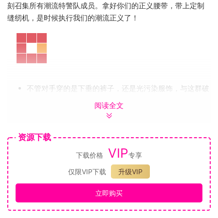
刻召集所有潮流特警队成员。拿好你们的正义腰带，带上定制
缝纫机，是时候执行我们的潮流正义了！
不管对手穿的是下垂的裤子，还是光污染服饰，与这群破
坏潮流的罪犯殊死搏斗
阅读全文
体验专门定制的武器库——比如说袜子地精
用尽一切手段在潮流之都特德波利斯闯荡，挖掘它背后的
资源下载
秘密
与时尚界最强大、最邪恶的BOSS战斗
VIP
下载价格
专享
破解潮流犯罪者死灰复燃之谜，干掉身居高位的反派
仅限VIP下载
升级VIP
立即购买