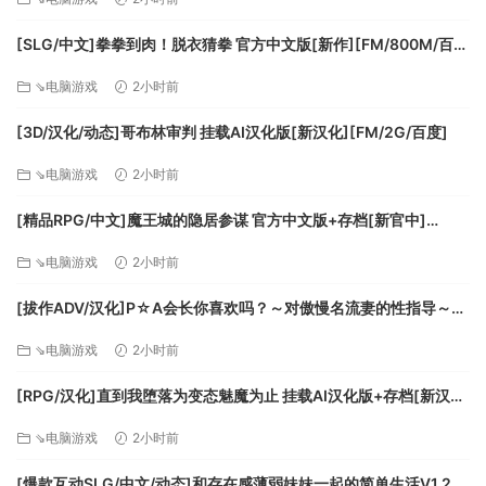
[SLG/中文]拳拳到肉！脱衣猜拳 官方中文版[新作][FM/800M/百
度]
Defeat the bandits and take their loot
⇘电脑游戏
2小时前
[3D/汉化/动态]哥布林审判 挂载AI汉化版[新汉化][FM/2G/百度]
⇘电脑游戏
2小时前
[精品RPG/中文]魔王城的隐居参谋 官方中文版+存档[新官中]
[FM/460M/百度]
⇘电脑游戏
2小时前
[拔作ADV/汉化]P☆A会长你喜欢吗？～对傲慢名流妻的性指导～AI
汉化版+全CG存档[新汉化][FM/570M/百度]
⇘电脑游戏
2小时前
[RPG/汉化]直到我堕落为变态魅魔为止 挂载AI汉化版+存档[新汉
化][FM/1.2G/百度]
⇘电脑游戏
2小时前
Use your guns and traps to protect your base and yourself
from the undead hordes
[爆款互动SLG/中文/动态]和存在感薄弱妹妹一起的简单生活V1.2.7