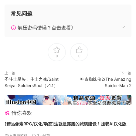
常见问题
解压密码错误？点击查看》
Hunt animals for food and defend yourself from natural
predators such as Bears and Wolves
0
0
上一篇
下一篇
圣斗士星矢：斗士之魂/Saint
神奇蜘蛛侠2/The Amazing
Seiya: SoldiersSoul（v1.1）
Spider-Man 2
猜你喜欢
[精品像素RPG/汉化/动态]这就是露露的城镇建设！挂载AI汉化版
+存档[新汉化][FM/2.1G/百度]
⇘电脑游戏
2小时前