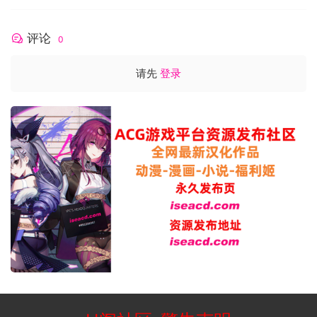
评论
0
请先
登录
Build a base and tools to survive in this new world