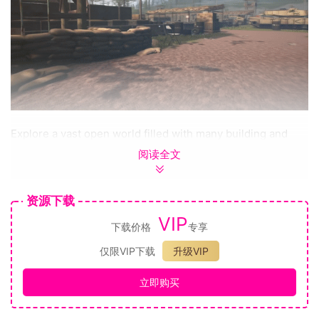
Explore a vast open world filled with many building and
areas. Explore distinct places with special items to loot and
阅读全文
fight the bloodthirsty monsters or the armed bandits.
资源下载
VIP
下载价格
专享
仅限VIP下载
升级VIP
立即购买