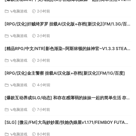
官方中文正式版[更新][PC+安卓][FM/3.1G/百度]
⇘电脑游戏
2小时前
[RPG/汉化]奸贼绮罗罗 挂载AI汉化版+存档[新汉化][FM/1.3G/百
度]
⇘电脑游戏
2小时前
[精品RPG/中文/NTR]影色渐染~阿斯林顿的妹神官~V1.3.3 STEAM
官方中文步兵版+存档+DLC+joi黑条补丁[更新][PC+安卓]
⇘电脑游戏
2小时前
[FM/7.5G/百度]
[RPG/汉化]金主警察 挂载AI汉化版+存档[新汉化][FM/1G/百度]
⇘电脑游戏
4小时前
[爆款互动养成SLG/动态] 和存在感薄弱的妹妹一起的简单生活 存在
感薄い妹との簡単生活 与缺乏存在感的妹妹的简单生活 v1.2.6
Explore mines and the forest to gather natural resources
⇘电脑游戏
7小时前
rev.2 官方中文步兵版+全cg存档 [PC+安卓]
like special minerals and wood to build survival tools and
structures
[SLG] [微云/FM]大鸟妙妙屋/扶她伪娘屋v1.171/FEMBOY FUTA
HOUSE/官中+无码+动态 pc+更新 [5.79G]
⇘电脑游戏
8小时前