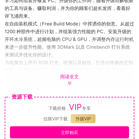
学习如何组装并修复 PC。升级你的工作间，随着升级而解锁新
的工具与设备。赚取利润，并为你的顾客们超长发挥，看着好
评飞涌而来。
在自由装机模式（Free Build Mode）中挥洒你的创意。从超过
1200 种部件中进行计划，并组装强力性能的 PC。安装升级的
开环水冷系统，超频电脑的 CPU & GPU，并调整内存运行时机
来进一步提升性能。使用 3DMark 以及 Cinebench 打分系统
来测试并优化你的设计。
为电脑加上序列 RGB 灯光，喷漆以及贴纸，打造出终极的定制
电脑。使用新的墙纸，地板，海报与家具来定制你的工作间，
阅读全文
让你彻底定制你的 PC 装机空间。
以真实的硬件与软件模拟，进一步进行装机流程。使用风扇控
制应用以及感温摄像头来优化电脑的冷却系统，使用电力侦测
资源下载
器来追踪耗电情况，并为你的 GPU，CPU，RAM 以及主板追
VIP
下载价格
专享
加定制水冷部件。
本作包含 18 首曲目，囊括了法式浩室，英式车库音乐，车库饶
仅限VIP下载
升级VIP
舌到独立摇滚，灵魂回响以及合成器流行叙事乐等曲风。Gavin
Harrison 在整张唱片中使用了原始的复古合成器和录音室设
立即购买