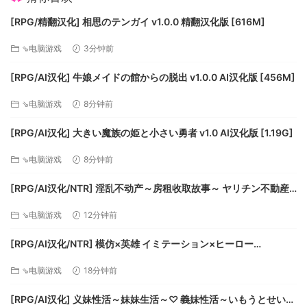
[RPG/精翻汉化] 相思のテンガイ v1.0.0 精翻汉化版 [616M]
⇘电脑游戏
3分钟前
[RPG/AI汉化] 牛娘メイドの館からの脱出 v1.0.0 AI汉化版 [456M]
⇘电脑游戏
8分钟前
[RPG/AI汉化] 大きい魔族の姫と小さい勇者 v1.0 AI汉化版 [1.19G]
⇘电脑游戏
8分钟前
[RPG/AI汉化/NTR] 淫乱不动产～房租收取故事～ ヤリチン不動産
～家賃回収物語～v2.02 AI汉化版 [1.14G]
⇘电脑游戏
12分钟前
[RPG/AI汉化/NTR] 模仿×英雄 イミテーション×ヒーロー
v20260808 AI汉化版 [1.85G]
⇘电脑游戏
18分钟前
[RPG/AI汉化] 义妹性活～妹妹生活～♡ 義妹性活～いもうとせいか