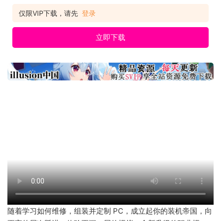
实组件，打造出你梦想中的究极 PC。 名称：装机模拟器2 PC
Building Simulator 2 类型：模拟经营类(SIM)游戏 制作：Spiral
仅限VIP下载，请先
登录
House Ltd 发行：Epic Ga
立即下载
随着学习如何维修，组装并定制 PC，成立起你的装机帝国，向