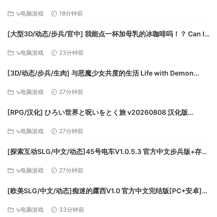
つ～♡ v20260805 AI汉化版 [592M]
⇘电脑游戏
18分钟前
[大型3D/动态/步兵/官中] 我能点一杯加母乳的冰咖啡吗！？ Can I
get an Iced Coffee with Breastmilk! v1.0.0.1 动态步兵官中版
⇘电脑游戏
23分钟前
[7.93G]
[3D/动态/步兵/生肉] 与恶魔少女共度的生活 Life with Demon
Girls v0.19 By Renaysaki 动态步兵生肉版 [1.82G]
⇘电脑游戏
27分钟前
[RPG/汉化] ひろい世界と呪いをとく旅 v20260808 汉化版
[483M]
⇘电脑游戏
27分钟前
[探索互动SLG/中文/动态]45号电车V1.0.5.3 官方中文步兵版+存档
[更新][FM/1.5G/百度]
⇘电脑游戏
27分钟前
[欧美SLG/中文/动态]痴迷的露西V1.0 官方中文完结版[PC+安卓]
[FM/1.7G/百度]
⇘电脑游戏
33分钟前