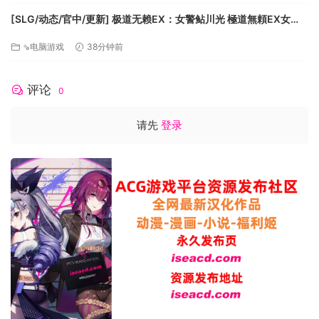
[SLG/动态/官中/更新] 极道无赖EX：女警鲇川光 極道無頼EX女
警・鮎川光–処女が変態に変わる分かれ道 安卓v1.2.2+PCv1.2.0 动
⇘电脑游戏
38分钟前
态官中版 [2.3G]
评论
0
请先
登录