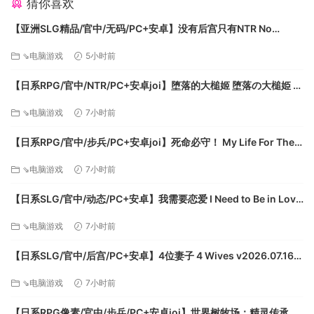
猜你喜欢
哆啦A梦、大雄、静香、胖虎、小夫平常所穿的服装。
【亚洲SLG精品/官中/无码/PC+安卓】没有后宫只有NTR No
※游戏开始的第四天之后，跟莱特交谈就能获得「大雄等人的夏
Harem Just NTR Ep.3 Full 官方中文步兵版【6.10G】
季服装图片」。之后只要用游戏内自家地下室「换衣服照相
⇘电脑游戏
5小时前
机」就能换装。初期教学结束后，持有「大雄等人的夏季服装
【日系RPG/官中/NTR/PC+安卓joi】堕落的大槌姬 堕落の大槌姫 官
图片」时前往牧场，就能使用「换衣服照相机」。
方中文版【516M】
※完成预购数字版，才可获得预购特典。
⇘电脑游戏
7小时前
数字豪华版
【日系RPG/官中/步兵/PC+安卓joi】死命必守！ My Life For Thee!
命に代えてもお守りします！ 官方中文步兵版【1.68G/CV】
⇘电脑游戏
7小时前
【日系SLG/官中/动态/PC+安卓】我需要恋爱 I Need to Be in Love
v1.6.4 EA 官方中文版【5.95G】
⇘电脑游戏
7小时前
【日系SLG/官中/后宫/PC+安卓】4位妻子 4 Wives v2026.07.16
【套装内容】
官方中文版【1.72G】
⇘电脑游戏
7小时前
■游戏本体
■季票
【日系RPG像素/官中/步兵/PC+安卓joi】世界树牧场：精灵传承