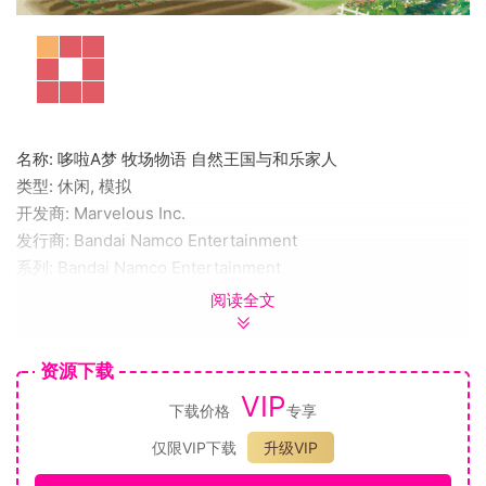
名称: 哆啦A梦 牧场物语 自然王国与和乐家人
类型: 休闲, 模拟
开发商: Marvelous Inc.
发行商: Bandai Namco Entertainment
系列: Bandai Namco Entertainment
发行日期: 2022 年 11 月 2 日
阅读全文
最低配置:
需要 64 位处理器和操作系统
资源下载
操作系统: Windows 10
VIP
处理器: Intel Core i5-6600K or AMD Ryzen 3 1200
下载价格
专享
内存: 8 GB RAM
仅限VIP下载
升级VIP
显卡: GeForce GTX 750 Ti or Radeon R7 265
DirectX 版本: 11