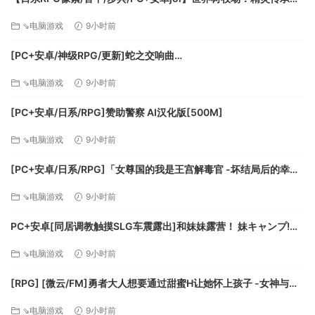
■数字豪华版购买特典：四季蔬菜种子组合
World Tree Ranch: Elven Legacy ハラマセノーカ～エルフハーレ
《季票》
⇘电脑游戏
9小时前
ムと世界樹の牧場～ 官方中文步兵版【1.26G】
・DLC服装家具和小事件组合1：预定收录大雄等人五人份的服
[PC+安卓/神级RPG/更新]蛇之交响曲
装、8种家具和小事件
Symphony_of_the_Serpent-.72073 AI汉化版[9.3G]
・DLC服装家具和小事件组合2：预定收录大雄等人五人份的服
⇘电脑游戏
9小时前
装、8种家具和小事件
・DLC服装家具和小事件组合3：预定收录大雄等人五人份的服
[PC+安卓/日系/RPG]赞助警察 AI汉化版[500M]
装、8种家具和小事件
⇘电脑游戏
9小时前
・季票购买特典：高级作物种子组合
《数字原声带》
[PC+安卓/日系/RPG]「女尊国的我是王宫解毒官 -坏结局后的幸福
收录了《哆啦A梦 牧场物语》和《哆啦A梦 牧场物语 自然王国
世界- 解毒大作战」 AI汉化版[1.4G]
⇘电脑游戏
9小时前
与和乐家人》游戏内全80首以上的BGM。
※数字原声带与游戏本体为不同的应用程式。
PC+安卓[同居调教触摸SLG车震露出]和妹妹露营！ 妹キャンプ!
※无论是商业或非商业用途，请勿二次利用或散布本音乐档案。
v1.1内嵌AI汉化+作弊码[1G]百度/迅雷/UC/夸克
关于这款游戏
⇘电脑游戏
9小时前
[RPG] [微云/FM]勇者大人想要通过甜蜜H让她怀上孩子 -女神与淫
魔的二重奏-/AI汉化 pc [417m]
⇘电脑游戏
9小时前