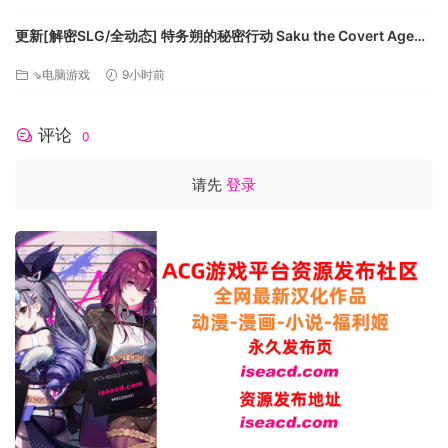
更新[解密SLG/全动态] 特务朔的秘密行动 Saku the Covert Agent
v26.07.03 官中步兵版+存档 [1.0G][百度]
⇘电脑游戏
9小时前
「哆啦A梦 牧场物语」系列最新作品。本系列是由高人气角色
评论
「哆啦A梦」加入了饱受好评，延续25年以上的游戏系列「牧场
0
物语」世界。是能打动所有世代的温馨牧场生活游戏。
请先
登录
本作除了能体验「牧场物语」系列特有的种植作物和照料动物
之外，还有许多活用「哆啦A梦」「秘密道具」的乐趣！本作还
加上了许多新游玩要素，以及全新的温馨故事。
■既有疗愈内心的场所，也有众人的家──
大雄一行人来到了陌生的星球，遇见了当地的少年莱特。为了
帮助莱特实现梦想，大家一起住在牧场并帮忙复兴牧场。还有
参加烟火大会、观看星空、以及早起看元旦日出等活动。跟大
家一起度过，编织出无可取代的每一天吧。