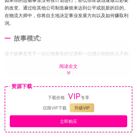
如果你的运输事业没有按计划进行，那么你应该迅速做出必要
的改变。通过给其他公司制造麻烦来达到公平或肮脏的目的。
在物流大师中，你将自主地决定事业发展方向以及如何赚取利
润。
故事模式:
这个故事是关于一位心地善良的父亲和一位雄心勃勃的儿子的
艰难创业旅程。他们在新公司成立之际，努力调整彼此冲突的
阅读全文
个性以适应公司的发展。他们是否能够克服分歧，共同建立一
个繁荣的企业，还是会在事业发展中一个转折点失败？
资源下载
自由模式:
VIP
下载价格
专享
从众多国家和地区中选择一个作为出发点，设置获胜条件、车
仅限VIP下载
升级VIP
辆类型等。独自享受旅程或与几个对手进行竞争。你可以玩一
立即购买
个完全由你定制的游戏。