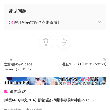
主要内容:
常见问题
管理你的运输团队，并从3个交通种类中的超过27种款型
中选择合适的交通工具
解压密码错误？点击查看》
在真实世界地图上开展运营
注意意外事件并利用此机会
独自运营或与竞争对手比赛
用4种不同的难度挑战自己
0
0
升级和更新你的每一辆车，使其在竞争中处于领先地位
租用办公室并聘请经理为你维护和分配车辆
上一篇
下一篇
调整工资，避免员工罢工
太空避风港/Space
潜艇/UBOAT(TB131-hotfix1)
逐步积攒资金，或通过贷款来迅速提高流动资金
Haven（v0.13.0）
购买新车型和地区的运营许可证，以扩大你的业务
猜你喜欢
[精品RPG/中文/NTR] 影色渐染~阿斯林顿的妹神官~V1.3.3
STEAM官方中文步兵版+存档+DLC+joi黑条补丁 [更新] [PC+安卓]
系统需求
⇘电脑游戏
44分钟前