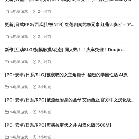
DirectX 版本: 10
Hell2 v0.57C 官中版+付费包*2+存档 [13.70G][百度]
存储空间: 需要 1 GB 可用空间
⇘电脑游戏
2小时前
声卡: Neccessary
更新[日式RPG/西瓜肚/被NTR] 红莲四奏纯净元素 紅蓮四奏ピュア
エレメンツ Ver1.0.11 AI汉化版+全回想存档 [4.50G][百度]
⇘电脑游戏
2小时前
新作[互动SLG/抚摸触摸/动态] 同人热！！火车突袭！Doujin
Fever!! Train Assault! ver1.0.3 生肉版 [550M][百度]
⇘电脑游戏
2小时前
[PC+安卓/日系/SLG]被寝取的女主角姬子-秘密的学园性活 AI汉化
版[1.2G]
⇘电脑游戏
3小时前
[PC+安卓/日系/RPG]被淫纹附身的圣母 艾丽西亚 官方中文汉化版
[3.2G]
⇘电脑游戏
3小时前
[PC+安卓/日系/RPG]海德拉潜伏之井 AI汉化版[500M]
⇘电脑游戏
3小时前