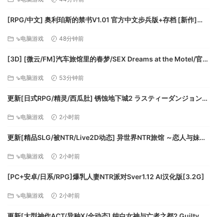
[FM/7.5G/百度]
[RPG/中文] 奥利珀斯的禁书V1.01 官方中文步兵版+存档 [新作]
Windows
[FM/1.3G/百度]
Mac OS X
⇘电脑游戏
48分钟前
最低配置:
[3D] [微云/FM]汽车旅馆里的春梦/SEX Dreams at the Motel/官中
操作系统: Windows 7
+无码+动态 pc [6.06G]
处理器: 2 GHz
⇘电脑游戏
53分钟前
内存: 1 GB RAM
更新[日式RPG/精灵/西瓜肚] 锈蚀地下城2 ラスティーダンジョン2
显卡: 512 MB
v1.0k AI汉化版+全回想存档 [770M][百度]
存储空间: 需要 500 MB 可用空间
⇘电脑游戏
2小时前
声卡: Neccessary
更新[精品SLG/被NTR/Live2D动态] 异世界NTR旅馆 ～恋人与妹妹
推荐配置:
在不知不觉间被夺走～ [异旅]v1.46 官中版+存档 [3.80G][百度]
⇘电脑游戏
2小时前
操作系统: Windows 7 / 8 / 10
[PC+安卓/日系/RPG]爆乳人妻NTR派对Sver1.12 AI汉化版[3.2G]
处理器: 3 GHz
内存: 2 GB RAM
⇘电脑游戏
2小时前
显卡: 1024 Mb
更新[大型神作ACT/异种X/全动态] 纯白女神与亡者之都2 Guilty