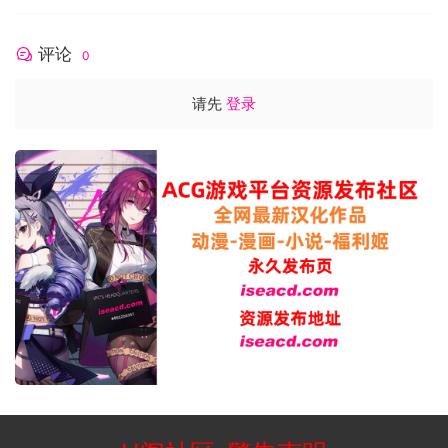
操作系统: Windows 7 64 Bit / Windows 8 64 Bit /
Windows 10 64 Bit
处理器: Intel Quad Core i7 3770K or AMD Ryzen
评论
0
5 1600X
内存: 8 GB RAM
请先
登录
显卡: GeForce GTX 1060 6 GB (1080p High),
GeForce GTX 1070 8GB (1080p Extreme) or
AMD equivalents
DirectX 版本: 11
存储空间: 需要 20 GB 可用空间
声卡: DirectX compatible