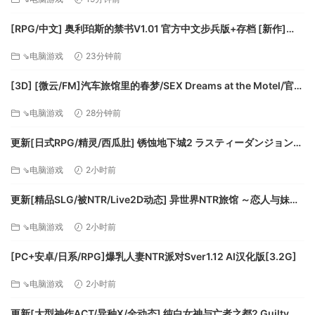
准确模拟
[FM/7.5G/百度]
[RPG/中文] 奥利珀斯的禁书V1.01 官方中文步兵版+存档 [新作]
游戏的模拟元素非常真实，但绝不会让游戏品质打折扣。尽管
[FM/1.3G/百度]
《UBOAT》拥有大量模拟元素，但仍可当成一款普通游戏来
⇘电脑游戏
23分钟前
玩，想成为更优秀艇长的玩家可以在以后学习更为复杂的内
[3D] [微云/FM]汽车旅馆里的春梦/SEX Dreams at the Motel/官中
容。
+无码+动态 pc [6.06G]
⇘电脑游戏
28分钟前
游戏中真实地再现了诸如潜艇上各舱室压舱物对潜艇倾斜度的
影响以及地球曲度这类的小细节。
更新[日式RPG/精灵/西瓜肚] 锈蚀地下城2 ラスティーダンジョン2
v1.0k AI汉化版+全回想存档 [770M][百度]
可以通过多种方式实现完美。证明你的管理才能，利索地为你
⇘电脑游戏
2小时前
的军官分配工作以提高效率。另一方面，如果你认为需要做某
更新[精品SLG/被NTR/Live2D动态] 异世界NTR旅馆 ～恋人与妹妹
件事，那最好亲自去做。操作潜望镜、水听器或是88毫米甲板
在不知不觉间被夺走～ [异旅]v1.46 官中版+存档 [3.80G][百度]
火炮，自己动手解决问题！
⇘电脑游戏
2小时前
[PC+安卓/日系/RPG]爆乳人妻NTR派对Sver1.12 AI汉化版[3.2G]
⇘电脑游戏
2小时前
更新[大型神作ACT/异种X/全动态] 纯白女神与亡者之都2 Guilty