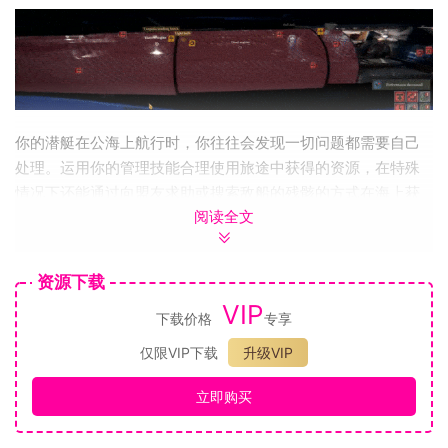
你的潜艇在公海上航行时，你往往会发现一切问题都需要自己
处理。运用你的管理技能合理使用旅途中获得的资源，在特殊
情况下还能通过向盟友求助或搜索敌船的残骸的方式在海上获
阅读全文
取物资。
关闭非必要设备以使蓄电池能使用更长时间。
资源下载
命令你的船员待在床铺上以节约氧气。
VIP
如果船员士气低落，和他们打打牌或播放附近无线台的音
下载价格
专享
乐可稳定军心。
仅限VIP下载
升级VIP
海军生涯
立即购买
游戏过程中，你会收到海军总部的任务。这些任务不是线性