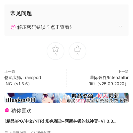
的，因此你在执行一个任务期间可能会收到额外任务或是遇到
意料之外的问题。
常见问题
解压密码错误？点击查看》
0
0
英勇地完成总部的任务可获得额外预算奖励，供你手下的单位
使用，另外你这位名气越来越大的潜艇艇长也会得到认可。你
上一篇
下一篇
需要这些奖励升级潜艇以使自己不会在技术上落后于敌军。
物流大师/Transport
星际裂谷/Interstellar
INC（v1.3.6）
Rift（v25.09.2020）
用奖励的资金升级你的潜艇。
用声望点获得额外许可。
购买新型鱼雷、声呐诱饵、二氧化碳吸收器等等新装备。
猜你喜欢
派你的军官执行总部的特殊任务的作用之一是加快新技术
的研究速度。
[精品RPG/中文/NTR] 影色渐染~阿斯林顿的妹神官~V1.3.3
STEAM官方中文步兵版+存档+DLC+joi黑条补丁 [更新] [PC+安卓]
⇘电脑游戏
19分钟前