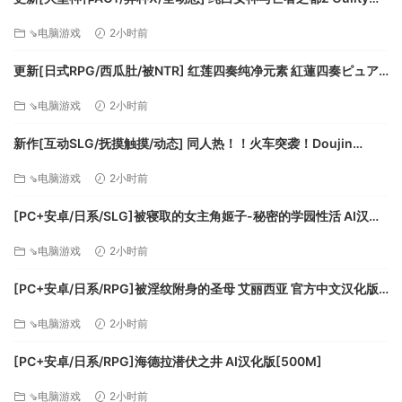
Hell2 v0.57C 官中版+付费包*2+存档 [13.70G][百度]
系统需求
⇘电脑游戏
2小时前
更新[日式RPG/西瓜肚/被NTR] 红莲四奏纯净元素 紅蓮四奏ピュア
最低配置:
エレメンツ Ver1.0.11 AI汉化版+全回想存档 [4.50G][百度]
⇘电脑游戏
2小时前
操作系统: Windows 7 64 Bit / Windows 8 64 Bit /
新作[互动SLG/抚摸触摸/动态] 同人热！！火车突袭！Doujin
Windows 10 64 Bit
Fever!! Train Assault! ver1.0.3 生肉版 [550M][百度]
处理器: Core i3 3.1 GHz or AMD Phenom II X3 2.8
⇘电脑游戏
2小时前
GHz
内存: 6 GB RAM
[PC+安卓/日系/SLG]被寝取的女主角姬子-秘密的学园性活 AI汉化
显卡: GeForce GTX 560 1GB (720p Low), GeForce
版[1.2G]
⇘电脑游戏
2小时前
GTX 750 Ti 2GB (1080p Low) or AMD equivalents
DirectX 版本: 11
[PC+安卓/日系/RPG]被淫纹附身的圣母 艾丽西亚 官方中文汉化版
存储空间: 需要 20 GB 可用空间
[3.2G]
声卡: DirectX compatible
⇘电脑游戏
2小时前
[PC+安卓/日系/RPG]海德拉潜伏之井 AI汉化版[500M]
推荐配置:
⇘电脑游戏
2小时前